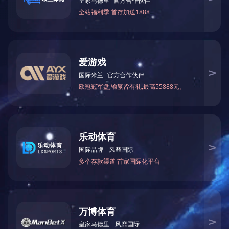
热烈庆祝江苏奥瑞斯机械制造有限公司项目封顶大吉！
2023年土耳其展会
2023年乌兹别克斯坦塔什干展览会Plastex Uz
bekistan
2023年公司团建-浙江安吉3日游