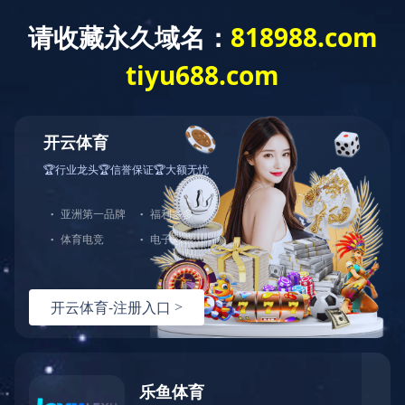
新闻资讯
行业新闻
公司新闻
情暖中秋| 塑之源机械为全体员工发放节日福利