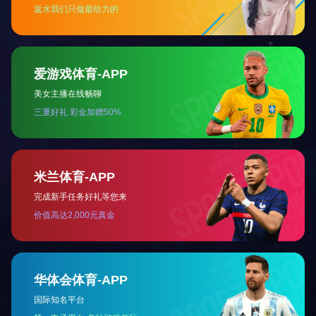
安博电子官方网站
手机：
13809057918
（汪先生）
电话：
0086-513-86936888
传真：
0086-513-86787866
E-mail：
mike@oriplas.com
地址：江苏省南通市苏锡通科技产业园区锡通大道6号
Copyright © 2022 安博电子官方网站
苏ICP备2022019384号
|
网站建设：中企动力
南通
SEO标签