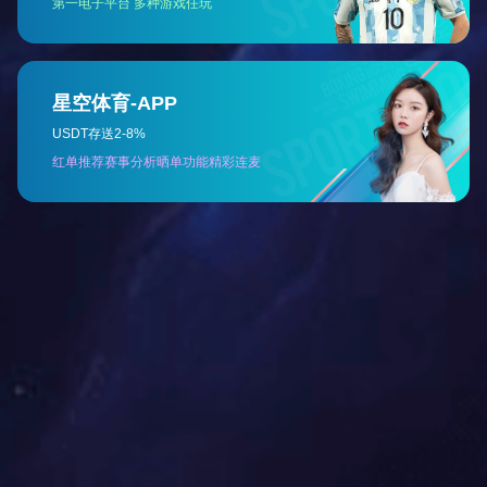
生产11
生产12